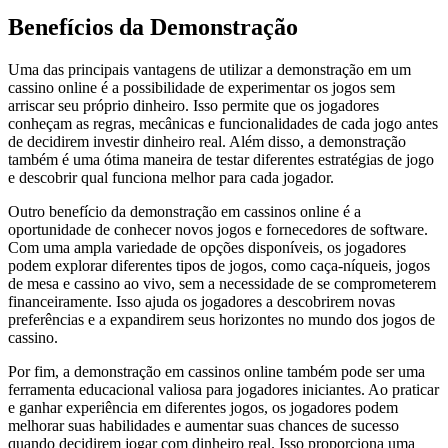
Benefícios da Demonstração
Uma das principais vantagens de utilizar a demonstração em um
cassino online é a possibilidade de experimentar os jogos sem
arriscar seu próprio dinheiro. Isso permite que os jogadores
conheçam as regras, mecânicas e funcionalidades de cada jogo antes
de decidirem investir dinheiro real. Além disso, a demonstração
também é uma ótima maneira de testar diferentes estratégias de jogo
e descobrir qual funciona melhor para cada jogador.
Outro benefício da demonstração em cassinos online é a
oportunidade de conhecer novos jogos e fornecedores de software.
Com uma ampla variedade de opções disponíveis, os jogadores
podem explorar diferentes tipos de jogos, como caça-níqueis, jogos
de mesa e cassino ao vivo, sem a necessidade de se comprometerem
financeiramente. Isso ajuda os jogadores a descobrirem novas
preferências e a expandirem seus horizontes no mundo dos jogos de
cassino.
Por fim, a demonstração em cassinos online também pode ser uma
ferramenta educacional valiosa para jogadores iniciantes. Ao praticar
e ganhar experiência em diferentes jogos, os jogadores podem
melhorar suas habilidades e aumentar suas chances de sucesso
quando decidirem jogar com dinheiro real. Isso proporciona uma