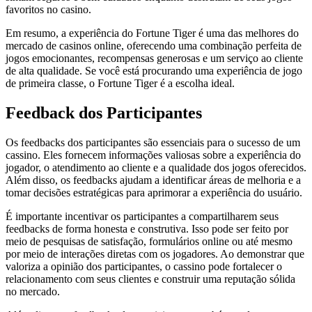
favoritos no casino.
Em resumo, a experiência do Fortune Tiger é uma das melhores do
mercado de casinos online, oferecendo uma combinação perfeita de
jogos emocionantes, recompensas generosas e um serviço ao cliente
de alta qualidade. Se você está procurando uma experiência de jogo
de primeira classe, o Fortune Tiger é a escolha ideal.
Feedback dos Participantes
Os feedbacks dos participantes são essenciais para o sucesso de um
cassino. Eles fornecem informações valiosas sobre a experiência do
jogador, o atendimento ao cliente e a qualidade dos jogos oferecidos.
Além disso, os feedbacks ajudam a identificar áreas de melhoria e a
tomar decisões estratégicas para aprimorar a experiência do usuário.
É importante incentivar os participantes a compartilharem seus
feedbacks de forma honesta e construtiva. Isso pode ser feito por
meio de pesquisas de satisfação, formulários online ou até mesmo
por meio de interações diretas com os jogadores. Ao demonstrar que
valoriza a opinião dos participantes, o cassino pode fortalecer o
relacionamento com seus clientes e construir uma reputação sólida
no mercado.