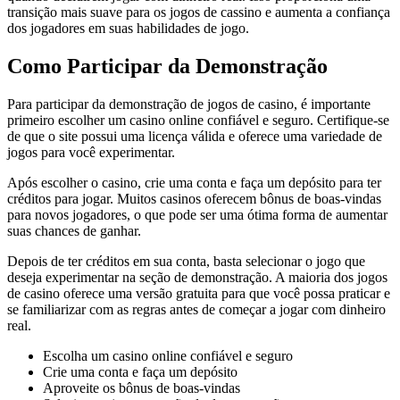
transição mais suave para os jogos de cassino e aumenta a confiança
dos jogadores em suas habilidades de jogo.
Como Participar da Demonstração
Para participar da demonstração de jogos de casino, é importante
primeiro escolher um casino online confiável e seguro. Certifique-se
de que o site possui uma licença válida e oferece uma variedade de
jogos para você experimentar.
Após escolher o casino, crie uma conta e faça um depósito para ter
créditos para jogar. Muitos casinos oferecem bônus de boas-vindas
para novos jogadores, o que pode ser uma ótima forma de aumentar
suas chances de ganhar.
Depois de ter créditos em sua conta, basta selecionar o jogo que
deseja experimentar na seção de demonstração. A maioria dos jogos
de casino oferece uma versão gratuita para que você possa praticar e
se familiarizar com as regras antes de começar a jogar com dinheiro
real.
Escolha um casino online confiável e seguro
Crie uma conta e faça um depósito
Aproveite os bônus de boas-vindas