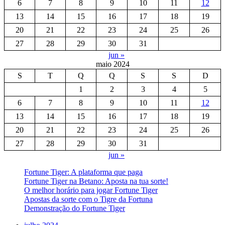
6
7
8
9
10
11
12
13
14
15
16
17
18
19
20
21
22
23
24
25
26
27
28
29
30
31
jun »
maio 2024
S
T
Q
Q
S
S
D
1
2
3
4
5
6
7
8
9
10
11
12
13
14
15
16
17
18
19
20
21
22
23
24
25
26
27
28
29
30
31
jun »
Fortune Tiger: A plataforma que paga
Fortune Tiger na Betano: Aposta na tua sorte!
O melhor horário para jogar Fortune Tiger
Apostas da sorte com o Tigre da Fortuna
Demonstração do Fortune Tiger